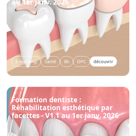
au 1er janv. 2026
E-learning
Santé
8h
DPC
découvrir
Formation dentiste :
Réhabilitation esthétique par
facettes - V1.1 au 1er janv. 2026