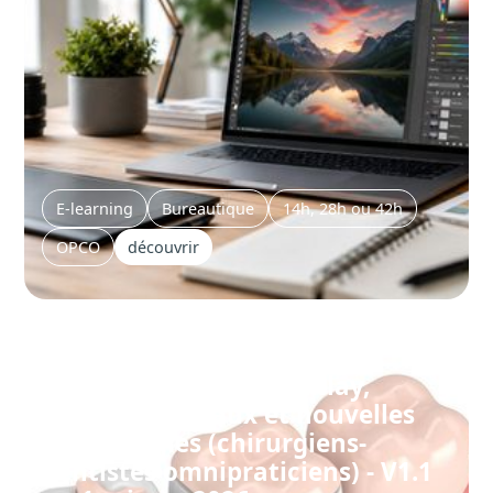
E-learning
Bureautique
14h, 28h ou 42h
OPCO
découvrir
Formation dentiste : Inlay,
Onlay, matériaux et nouvelles
technologies (chirurgiens-
dentistes omnipraticiens) - V1.1