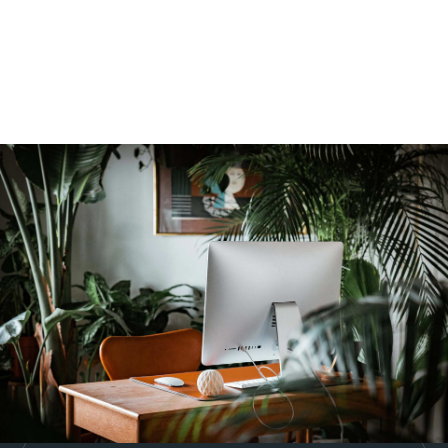
1er janv. 2026
format
E-learning
prochaine session
Tous les mois, nous contacter
durée
Loi ALUR : 14h, 28h ou 42h