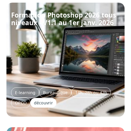
Formation Photoshop 2026 tous
niveaux - V1.1 au 1er janv. 2026
E-learning
Bureautique
14h, 28h ou 42h
OPCO
découvrir