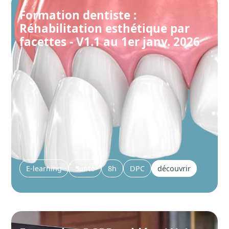
Formation dentiste :
Réhabilitation esthétique par
facettes - V1.1 au 1er janv. 2026
E-learning
Santé
8h
DPC
découvrir