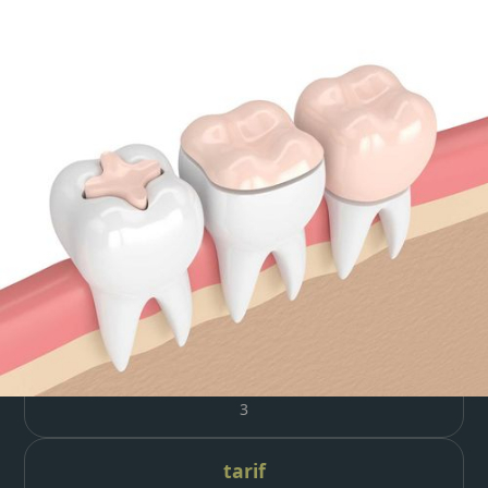
format
E-learning
prochaine session
Tous les mois, nous contacter
durée
8h
module(s)
3
tarif