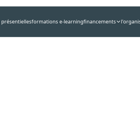
 présentielles
formations e-learning
financements
l'organ