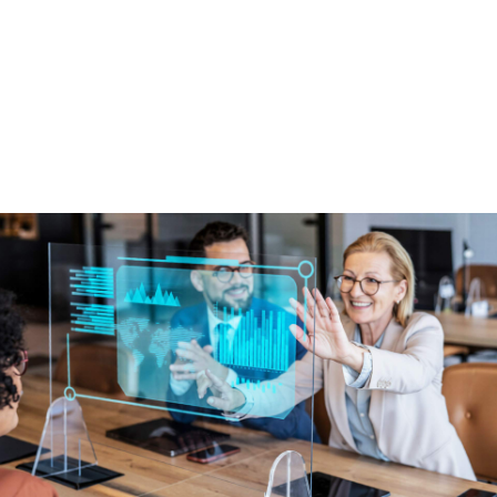
de workflows - V1.1
au 1er janv. 2026
format
Présentielle
prochaine session
Tous les mois, nous contacter
durée