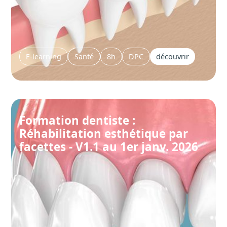
E-learning
Santé
8h
DPC
découvrir
Formation dentiste :
Réhabilitation esthétique par
facettes - V1.1 au 1er janv. 2026