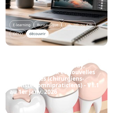
E-learning
Bureautique
14h, 28h ou 42h
OPCO
découvrir
Formation dentiste : Inlay,
Onlay, matériaux et nouvelles
technologies (chirurgiens-
dentistes omnipraticiens) - V1.1
au 1er janv. 2026