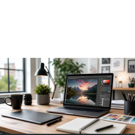
tous niveaux - V1.1
au 1er janv. 2026
format
E-learning
prochaine session
Tous les mois, nous contacter
durée