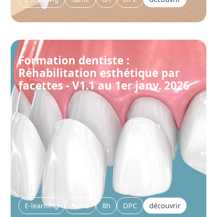
Formation dentiste :
Réhabilitation esthétique par
facettes - V1.1 au 1er janv. 2026
E-learning
Santé
8h
DPC
découvrir