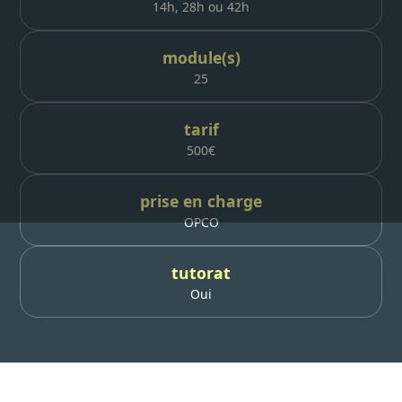
14h, 28h ou 42h
module(s)
25
tarif
500
€
prise en charge
OPCO
tutorat
Oui