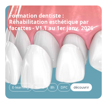
Formation dentiste :
Réhabilitation esthétique par
facettes - V1.1 au 1er janv. 2026
E-learning
Santé
8h
DPC
découvrir