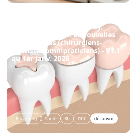
Formation dentiste : Inlay,
Onlay, matériaux et nouvelles
technologies (chirurgiens-
dentistes omnipraticiens) - V1.1
au 1er janv. 2026
E-learning
Santé
8h
DPC
découvrir