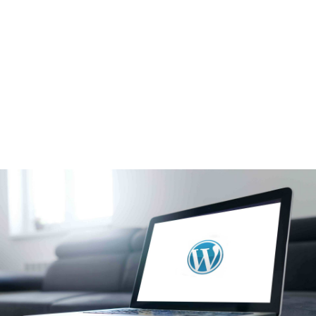
Woocomerce tous
niveaux - V1.1 au
1er janv. 2026
format
E-learning
prochaine session
Tous les mois, nous contacter