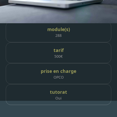
durée
14h, 28h ou 42h
module(s)
288
tarif
500
€
prise en charge
OPCO
tutorat
Oui