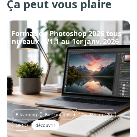
Ça peut vous plaire
Formation Photoshop 2026 tous
niveaux - V1.1 au 1er janv. 2026
E-learning
Bureautique
14h, 28h ou 42h
OPCO
découvrir