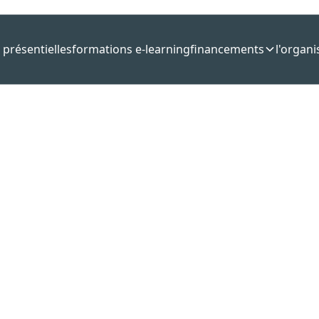
 présentielles
formations e-learning
financements
l'organ
shop tous niveaux -