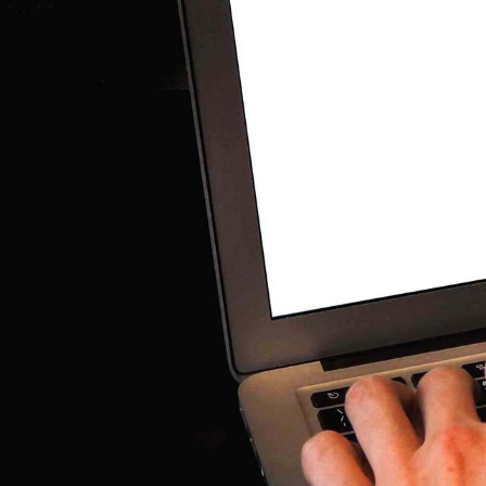
Résumé de la form
Avec cette formation Photoshop, vous pourrez en 4
photomontages, du détourage d'images et des cré
Documents