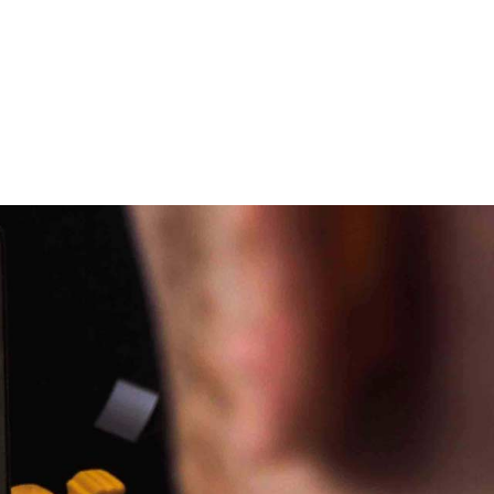
module(s)
441
tutorat
Oui