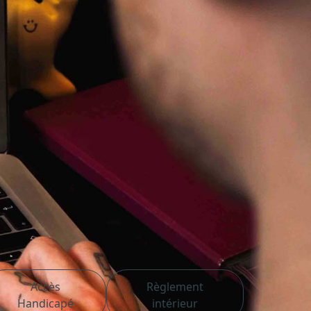
riser les outils de Photoshop, réalisez des
Accès
Règlement
Handicapé
intérieur