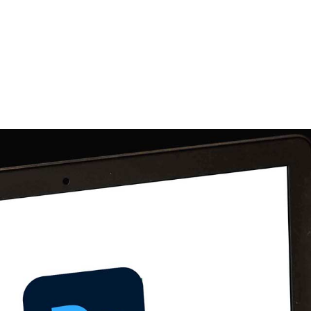
1er janv. 2026
rochaine session
durée
s les mois, nous contacter
14h, 28h ou 42h
prise en charge
OPCO