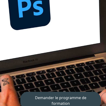
ation
41 modules , répartis en 54 sous-thèmes, apprendre et mait
ations de visuels graphiques.
Demander le programme de
formation