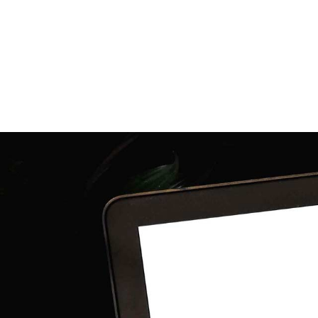
format
p
E-learning
Tou
tarif
500
€