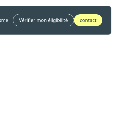
isme
Vérifier mon éligibilité
contact
 vidéo - V1.1 au