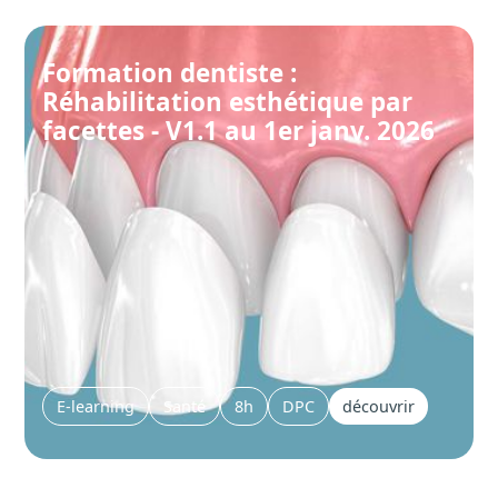
Formation dentiste :
Réhabilitation esthétique par
facettes - V1.1 au 1er janv. 2026
E-learning
Santé
8h
DPC
découvrir