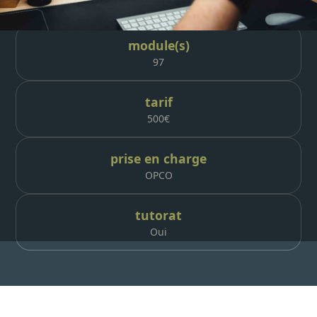
4h
module(s)
97
tarif
500
€
prise en charge
OPCO
tutorat
Oui