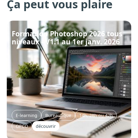
Ça peut vous plaire
Formation Photoshop 2026 tous
niveaux - V1.1 au 1er janv. 2026
E-learning
Bureautique
14h, 28h ou 42h
OPCO
découvrir