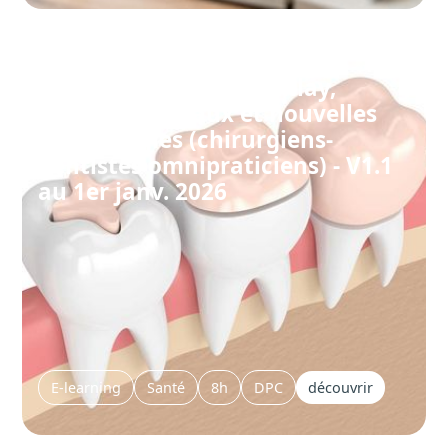
Formation dentiste : Inlay,
Onlay, matériaux et nouvelles
technologies (chirurgiens-
dentistes omnipraticiens) - V1.1
au 1er janv. 2026
E-learning
Santé
8h
DPC
découvrir