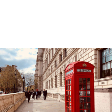
niveaux - V1.1 au
1er janv. 2026
format
E-learning
prochaine session
Tous les mois, nous contacter
durée