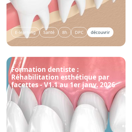
E-learning
Santé
8h
DPC
découvrir
Formation dentiste :
Réhabilitation esthétique par
facettes - V1.1 au 1er janv. 2026