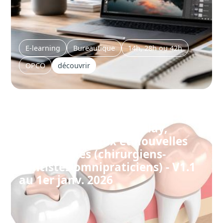
E-learning
Bureautique
14h, 28h ou 42h
OPCO
découvrir
Formation dentiste : Inlay,
Onlay, matériaux et nouvelles
technologies (chirurgiens-
dentistes omnipraticiens) - V1.1
au 1er janv. 2026