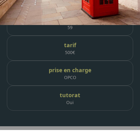
65h
module(s)
59
tarif
500
€
prise en charge
OPCO
tutorat
Oui